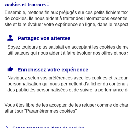
cookies et traceurs
!
Ensemble, mettons fin aux préjugés sur ces petits fichiers te
Assurance auto
de
cookies
Assurance jeune conducteur
. Ils nous aident à traiter des informations essentie
Assurance forfait km
site et faire évoluer votre expérience en ligne, dans le respect
Assurance véhicule de collection
Assurance monospace
Partagez vos attentes
Garanties assurance auto
Nos formules assurance auto en ligne
Soyez toujours plus satisfait en acceptant les
cookies
de mes
Assurance Auto Malus
utilisateurs qui nous aident à faire évoluer nos offres et nos 
Services et avantages auto AXA
Assurance citoyenne auto
Assurer 2 voitures
Enrichissez votre expérience
Assurance auto en ligne
Naviguez selon vos préférences avec les
cookies et traceur
personnalisation qui nous permettent d'afficher du contenu a
des publicités personnalisées et de suivre la performance
Vous êtes libre de les accepter, de les refuser comme de cha
allant sur
"Paramétrer mes
cookies
"