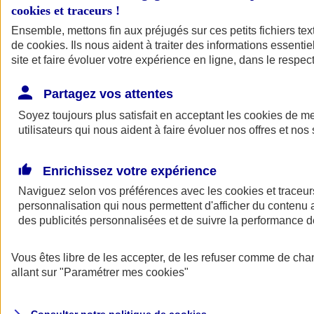
cookies et traceurs
!
Ensemble, mettons fin aux préjugés sur ces petits fichiers te
Assurance auto
de
cookies
Assurance jeune conducteur
. Ils nous aident à traiter des informations essentie
Assurance forfait km
site et faire évoluer votre expérience en ligne, dans le respect
Assurance véhicule de collection
Assurance monospace
Partagez vos attentes
Garanties assurance auto
Nos formules assurance auto en ligne
Soyez toujours plus satisfait en acceptant les
cookies
de mes
Assurance Auto Malus
utilisateurs qui nous aident à faire évoluer nos offres et nos 
Services et avantages auto AXA
Assurance citoyenne auto
Assurer 2 voitures
Enrichissez votre expérience
Assurance auto en ligne
Naviguez selon vos préférences avec les
cookies et traceur
personnalisation qui nous permettent d'afficher du contenu a
des publicités personnalisées et de suivre la performance
Vous êtes libre de les accepter, de les refuser comme de cha
allant sur
"Paramétrer mes
cookies
"