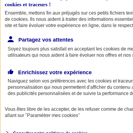
cookies et traceurs
!
Ensemble, mettons fin aux préjugés sur ces petits fichiers te
Assurance auto
de
cookies
Assurance jeune conducteur
. Ils nous aident à traiter des informations essentie
Assurance forfait km
site et faire évoluer votre expérience en ligne, dans le respect
Assurance véhicule de collection
Assurance monospace
Partagez vos attentes
Garanties assurance auto
Nos formules assurance auto en ligne
Soyez toujours plus satisfait en acceptant les
cookies
de mes
Assurance Auto Malus
utilisateurs qui nous aident à faire évoluer nos offres et nos 
Services et avantages auto AXA
Assurance citoyenne auto
Assurer 2 voitures
Enrichissez votre expérience
Assurance auto en ligne
Naviguez selon vos préférences avec les
cookies et traceur
personnalisation qui nous permettent d'afficher du contenu a
des publicités personnalisées et de suivre la performance
Vous êtes libre de les accepter, de les refuser comme de cha
allant sur
"Paramétrer mes
cookies
"