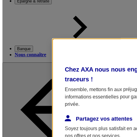
Épargne & retraite
Banque
Nous connaître
Chez AXA nous nous enga
traceurs
!
Ensemble, mettons fin aux préjugé
informations essentielles pour gar
privée.
Partagez vos attentes
Soyez toujours plus satisfait en 
nos offres et nos services.