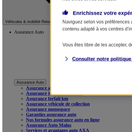
Enrichissez votre expé
Fermer le menu pri
Naviguez selon vos préférences 
Véhicules & mobilité
Retour à la section précédente
contenu adapté à vos centres d'i
Assurance Auto
Vous êtes libre de les accepter, 
Consulter notre politiqu
Assurance Auto
Assurance auto
Assurance jeune conducteur
Assurance forfait km
Assurance véhicule de collection
Assurance monospace
Garanties assurance auto
Nos formules assurance auto en ligne
Assurance Auto Malus
Services et avantages auto AXA