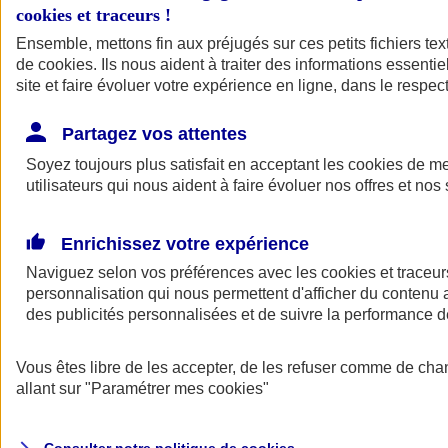
cookies et traceurs
!
Ensemble, mettons fin aux préjugés sur ces petits fichiers te
Assurance auto
de
cookies
Assurance jeune conducteur
. Ils nous aident à traiter des informations essentie
Assurance forfait km
site et faire évoluer votre expérience en ligne, dans le respect
Assurance véhicule de collection
Assurance monospace
Partagez vos attentes
Garanties assurance auto
Nos formules assurance auto en ligne
Soyez toujours plus satisfait en acceptant les
cookies
de mes
Assurance Auto Malus
utilisateurs qui nous aident à faire évoluer nos offres et nos 
Services et avantages auto AXA
Assurance citoyenne auto
Assurer 2 voitures
Enrichissez votre expérience
Assurance auto en ligne
Naviguez selon vos préférences avec les
cookies et traceur
personnalisation qui nous permettent d'afficher du contenu a
des publicités personnalisées et de suivre la performance
Vous êtes libre de les accepter, de les refuser comme de cha
allant sur
"Paramétrer mes
cookies
"