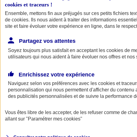
cookies et traceurs
!
Ensemble, mettons fin aux préjugés sur ces petits fichiers te
Assurance auto
de
cookies
Assurance jeune conducteur
. Ils nous aident à traiter des informations essentie
Assurance forfait km
site et faire évoluer votre expérience en ligne, dans le respect
Assurance véhicule de collection
Assurance monospace
Partagez vos attentes
Garanties assurance auto
Nos formules assurance auto en ligne
Soyez toujours plus satisfait en acceptant les
cookies
de mes
Assurance Auto Malus
utilisateurs qui nous aident à faire évoluer nos offres et nos 
Services et avantages auto AXA
Assurance citoyenne auto
Assurer 2 voitures
Enrichissez votre expérience
Assurance auto en ligne
Naviguez selon vos préférences avec les
cookies et traceur
personnalisation qui nous permettent d'afficher du contenu a
des publicités personnalisées et de suivre la performance
Vous êtes libre de les accepter, de les refuser comme de cha
allant sur
"Paramétrer mes
cookies
"