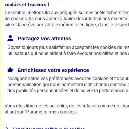
cookies et traceurs
!
Ensemble, mettons fin aux préjugés sur ces petits fichiers te
Assurance auto
de
cookies
Assurance jeune conducteur
. Ils nous aident à traiter des informations essentie
Assurance forfait km
site et faire évoluer votre expérience en ligne, dans le respect
Assurance véhicule de collection
Assurance monospace
Partagez vos attentes
Garanties assurance auto
Nos formules assurance auto en ligne
Soyez toujours plus satisfait en acceptant les
cookies
de mes
Assurance Auto Malus
utilisateurs qui nous aident à faire évoluer nos offres et nos 
Services et avantages auto AXA
Assurance citoyenne auto
Assurer 2 voitures
Enrichissez votre expérience
Assurance auto en ligne
Naviguez selon vos préférences avec les
cookies et traceur
personnalisation qui nous permettent d'afficher du contenu a
des publicités personnalisées et de suivre la performance
Vous êtes libre de les accepter, de les refuser comme de cha
allant sur
"Paramétrer mes
cookies
"