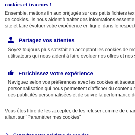
cookies et traceurs
!
Ensemble, mettons fin aux préjugés sur ces petits fichiers te
Assurance auto
de
cookies
Assurance jeune conducteur
. Ils nous aident à traiter des informations essentie
Assurance forfait km
site et faire évoluer votre expérience en ligne, dans le respect
Assurance véhicule de collection
Assurance monospace
Partagez vos attentes
Garanties assurance auto
Nos formules assurance auto en ligne
Soyez toujours plus satisfait en acceptant les
cookies
de mes
Assurance Auto Malus
utilisateurs qui nous aident à faire évoluer nos offres et nos 
Services et avantages auto AXA
Assurance citoyenne auto
Assurer 2 voitures
Enrichissez votre expérience
Assurance auto en ligne
Naviguez selon vos préférences avec les
cookies et traceur
personnalisation qui nous permettent d'afficher du contenu a
des publicités personnalisées et de suivre la performance
Vous êtes libre de les accepter, de les refuser comme de cha
allant sur
"Paramétrer mes
cookies
"