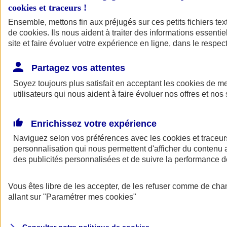
cookies et traceurs
!
Ensemble, mettons fin aux préjugés sur ces petits fichiers te
Assurance auto
de
cookies
Assurance jeune conducteur
. Ils nous aident à traiter des informations essentie
Assurance forfait km
site et faire évoluer votre expérience en ligne, dans le respect
Assurance véhicule de collection
Assurance monospace
Partagez vos attentes
Garanties assurance auto
Nos formules assurance auto en ligne
Soyez toujours plus satisfait en acceptant les
cookies
de mes
Assurance Auto Malus
utilisateurs qui nous aident à faire évoluer nos offres et nos 
Services et avantages auto AXA
Assurance citoyenne auto
Assurer 2 voitures
Enrichissez votre expérience
Assurance auto en ligne
Naviguez selon vos préférences avec les
cookies et traceur
personnalisation qui nous permettent d'afficher du contenu a
des publicités personnalisées et de suivre la performance
Vous êtes libre de les accepter, de les refuser comme de cha
allant sur
"Paramétrer mes
cookies
"