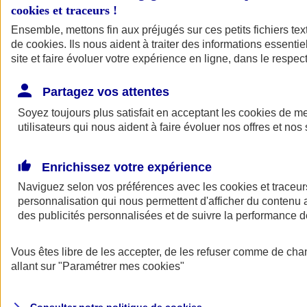
cookies et traceurs
!
Ensemble, mettons fin aux préjugés sur ces petits fichiers te
Assurance auto
de
cookies
Assurance jeune conducteur
. Ils nous aident à traiter des informations essentie
Assurance forfait km
site et faire évoluer votre expérience en ligne, dans le respect
Assurance véhicule de collection
Assurance monospace
Partagez vos attentes
Garanties assurance auto
Nos formules assurance auto en ligne
Soyez toujours plus satisfait en acceptant les
cookies
de mes
Assurance Auto Malus
utilisateurs qui nous aident à faire évoluer nos offres et nos 
Services et avantages auto AXA
Assurance citoyenne auto
Assurer 2 voitures
Enrichissez votre expérience
Assurance auto en ligne
Naviguez selon vos préférences avec les
cookies et traceur
personnalisation qui nous permettent d'afficher du contenu a
des publicités personnalisées et de suivre la performance
Vous êtes libre de les accepter, de les refuser comme de cha
allant sur
"Paramétrer mes
cookies
"