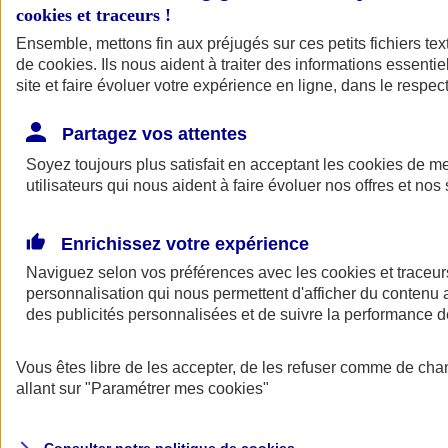
cookies et traceurs
!
Ensemble, mettons fin aux préjugés sur ces petits fichiers te
Assurance auto
de
cookies
Assurance jeune conducteur
. Ils nous aident à traiter des informations essentie
Assurance forfait km
site et faire évoluer votre expérience en ligne, dans le respect
Assurance véhicule de collection
Assurance monospace
Partagez vos attentes
Garanties assurance auto
Nos formules assurance auto en ligne
Soyez toujours plus satisfait en acceptant les
cookies
de mes
Assurance Auto Malus
utilisateurs qui nous aident à faire évoluer nos offres et nos 
Services et avantages auto AXA
Assurance citoyenne auto
Assurer 2 voitures
Enrichissez votre expérience
Assurance auto en ligne
Naviguez selon vos préférences avec les
cookies et traceur
personnalisation qui nous permettent d'afficher du contenu a
des publicités personnalisées et de suivre la performance
Vous êtes libre de les accepter, de les refuser comme de cha
allant sur
"Paramétrer mes
cookies
"