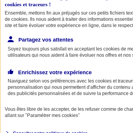
cookies et traceurs
!
Ensemble, mettons fin aux préjugés sur ces petits fichiers te
Assurance auto
de
cookies
Assurance jeune conducteur
. Ils nous aident à traiter des informations essentie
Assurance forfait km
site et faire évoluer votre expérience en ligne, dans le respect
Assurance véhicule de collection
Assurance monospace
Partagez vos attentes
Garanties assurance auto
Nos formules assurance auto en ligne
Soyez toujours plus satisfait en acceptant les
cookies
de mes
Assurance Auto Malus
utilisateurs qui nous aident à faire évoluer nos offres et nos 
Services et avantages auto AXA
Assurance citoyenne auto
Assurer 2 voitures
Enrichissez votre expérience
Assurance auto en ligne
Naviguez selon vos préférences avec les
cookies et traceur
personnalisation qui nous permettent d'afficher du contenu a
des publicités personnalisées et de suivre la performance
Vous êtes libre de les accepter, de les refuser comme de cha
allant sur
"Paramétrer mes
cookies
"