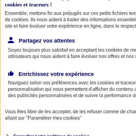
cookies et traceurs
!
Ensemble, mettons fin aux préjugés sur ces petits fichiers te
Assurance auto
de
cookies
Assurance jeune conducteur
. Ils nous aident à traiter des informations essentie
Assurance forfait km
site et faire évoluer votre expérience en ligne, dans le respect
Assurance véhicule de collection
Assurance monospace
Partagez vos attentes
Garanties assurance auto
Nos formules assurance auto en ligne
Soyez toujours plus satisfait en acceptant les
cookies
de mes
Assurance Auto Malus
utilisateurs qui nous aident à faire évoluer nos offres et nos 
Services et avantages auto AXA
Assurance citoyenne auto
Assurer 2 voitures
Enrichissez votre expérience
Assurance auto en ligne
Naviguez selon vos préférences avec les
cookies et traceur
personnalisation qui nous permettent d'afficher du contenu a
des publicités personnalisées et de suivre la performance
Vous êtes libre de les accepter, de les refuser comme de cha
allant sur
"Paramétrer mes
cookies
"