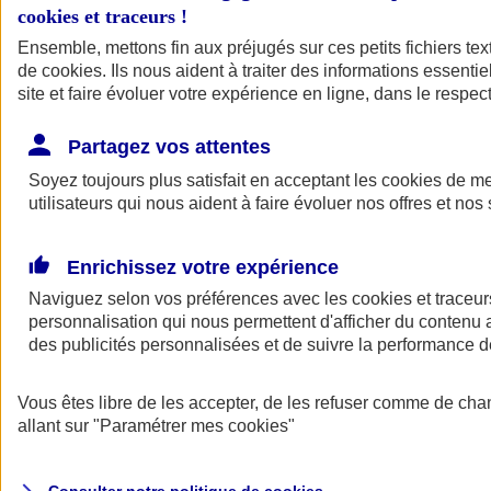
cookies et traceurs
!
Ensemble, mettons fin aux préjugés sur ces petits fichiers te
Assurance auto
de
cookies
Assurance jeune conducteur
. Ils nous aident à traiter des informations essentie
Assurance forfait km
site et faire évoluer votre expérience en ligne, dans le respect
Assurance véhicule de collection
Assurance monospace
Partagez vos attentes
Garanties assurance auto
Nos formules assurance auto en ligne
Soyez toujours plus satisfait en acceptant les
cookies
de mes
Assurance Auto Malus
utilisateurs qui nous aident à faire évoluer nos offres et nos 
Services et avantages auto AXA
Assurance citoyenne auto
Assurer 2 voitures
Enrichissez votre expérience
Assurance auto en ligne
Naviguez selon vos préférences avec les
cookies et traceur
personnalisation qui nous permettent d'afficher du contenu a
des publicités personnalisées et de suivre la performance
Vous êtes libre de les accepter, de les refuser comme de cha
allant sur
"Paramétrer mes
cookies
"