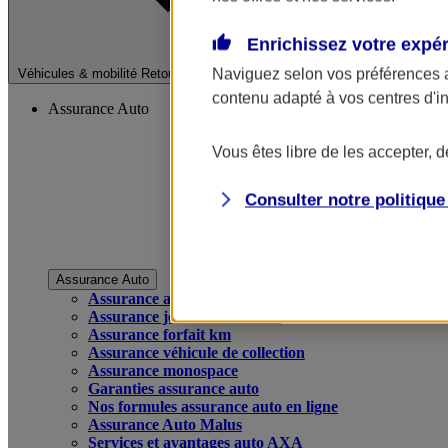
Enrichissez votre expé
Fermer le menu pri
Naviguez selon vos préférences 
Véhicules & mobilité
Retour à la section précédente
contenu adapté à vos centres d'i
Assurance Auto
Vous êtes libre de les accepter, 
Consulter notre politiqu
Assurance Auto
Assurance auto
Assurance jeune conducteur
Assurance forfait km
Assurance véhicule de collection
Assurance monospace
Garanties assurance auto
Nos formules assurance auto en ligne
Assurance Auto Malus
Services et avantages auto AXA