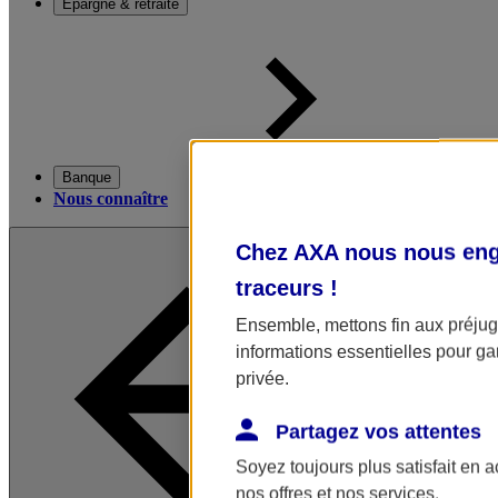
Épargne & retraite
Banque
Nous connaître
Chez AXA nous nous enga
traceurs
!
Ensemble, mettons fin aux préjugé
informations essentielles pour gar
privée.
Partagez vos attentes
Soyez toujours plus satisfait en 
nos offres et nos services.