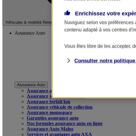
Enrichissez votre expé
Fermer le menu pri
Naviguez selon vos préférences 
Véhicules & mobilité
Retour à la section précédente
contenu adapté à vos centres d'i
Assurance Auto
Vous êtes libre de les accepter, 
Consulter notre politiqu
Assurance Auto
Assurance auto
Assurance jeune conducteur
Assurance forfait km
Assurance véhicule de collection
Assurance monospace
Garanties assurance auto
Nos formules assurance auto en ligne
Assurance Auto Malus
Services et avantages auto AXA