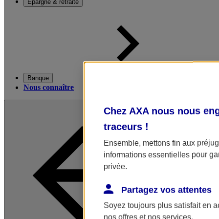
Épargne & retraite
Banque
Nous connaître
Chez AXA nous nous enga
traceurs
!
Ensemble, mettons fin aux préjugé
informations essentielles pour gar
privée.
Partagez vos attentes
Soyez toujours plus satisfait en 
nos offres et nos services.