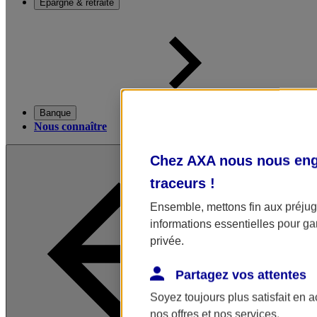
Épargne & retraite
Banque
Nous connaître
Chez AXA nous nous enga
traceurs
!
Ensemble, mettons fin aux préjugé
informations essentielles pour gar
privée.
Partagez vos attentes
Soyez toujours plus satisfait en 
nos offres et nos services.