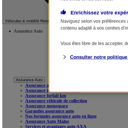
Enrichissez votre expé
Fermer le menu pri
Naviguez selon vos préférences 
Véhicules & mobilité
Retour à la section précédente
contenu adapté à vos centres d'i
Assurance Auto
Vous êtes libre de les accepter, 
Consulter notre politiqu
Assurance Auto
Assurance auto
Assurance jeune conducteur
Assurance forfait km
Assurance véhicule de collection
Assurance monospace
Garanties assurance auto
Nos formules assurance auto en ligne
Assurance Auto Malus
Services et avantages auto AXA