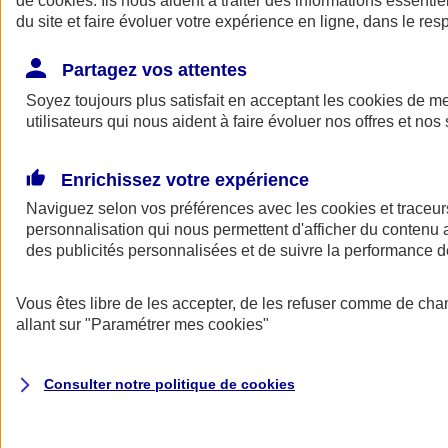
de
cookies
. Ils nous aident à traiter des informations essentie
du site et faire évoluer votre expérience en ligne, dans le resp
Assurance auto
Assurance jeune conducteur
Partagez vos attentes
Assurance forfait km
Soyez toujours plus satisfait en acceptant les
Assurance véhicule de collection
cookies
de mes
Assurance monospace
utilisateurs qui nous aident à faire évoluer nos offres et nos 
Garanties assurance auto
Nos formules assurance auto en ligne
Assurance Auto Malus
Enrichissez votre expérience
Services et avantages auto AXA
Naviguez selon vos préférences avec les
Assurance citoyenne auto
cookies et traceur
Assurer 2 voitures
personnalisation qui nous permettent d'afficher du contenu a
Assurance auto en ligne
des publicités personnalisées et de suivre la performance
Vous êtes libre de les accepter, de les refuser comme de cha
allant sur
"Paramétrer mes
cookies
"
Consulter notre politique de
cookies