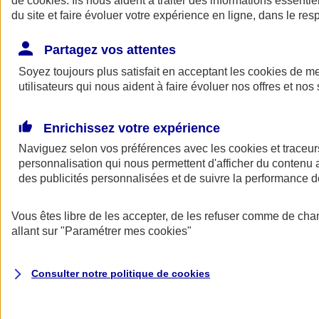
de
cookies
. Ils nous aident à traiter des informations essentie
du site et faire évoluer votre expérience en ligne, dans le resp
Assurance auto
Assurance jeune conducteur
Partagez vos attentes
Assurance forfait km
Soyez toujours plus satisfait en acceptant les
Assurance véhicule de collection
cookies
de mes
Assurance monospace
utilisateurs qui nous aident à faire évoluer nos offres et nos 
Garanties assurance auto
Nos formules assurance auto en ligne
Assurance Auto Malus
Enrichissez votre expérience
Services et avantages auto AXA
Naviguez selon vos préférences avec les
Assurance citoyenne auto
cookies et traceur
Assurer 2 voitures
personnalisation qui nous permettent d'afficher du contenu a
Assurance auto en ligne
des publicités personnalisées et de suivre la performance
Vous êtes libre de les accepter, de les refuser comme de cha
allant sur
"Paramétrer mes
cookies
"
Consulter notre politique de
cookies