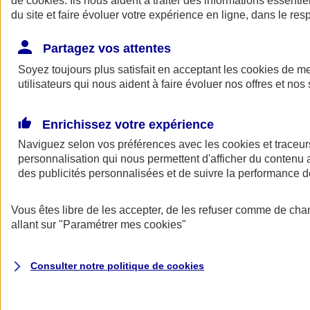
de
cookies
. Ils nous aident à traiter des informations essentie
du site et faire évoluer votre expérience en ligne, dans le resp
Assurance auto
Assurance jeune conducteur
Partagez vos attentes
Assurance forfait km
Soyez toujours plus satisfait en acceptant les
Assurance véhicule de collection
cookies
de mes
Assurance monospace
utilisateurs qui nous aident à faire évoluer nos offres et nos 
Garanties assurance auto
Nos formules assurance auto en ligne
Assurance Auto Malus
Enrichissez votre expérience
Services et avantages auto AXA
Naviguez selon vos préférences avec les
Assurance citoyenne auto
cookies et traceur
Assurer 2 voitures
personnalisation qui nous permettent d'afficher du contenu a
Assurance auto en ligne
des publicités personnalisées et de suivre la performance
Vous êtes libre de les accepter, de les refuser comme de cha
allant sur
"Paramétrer mes
cookies
"
Consulter notre politique de
cookies