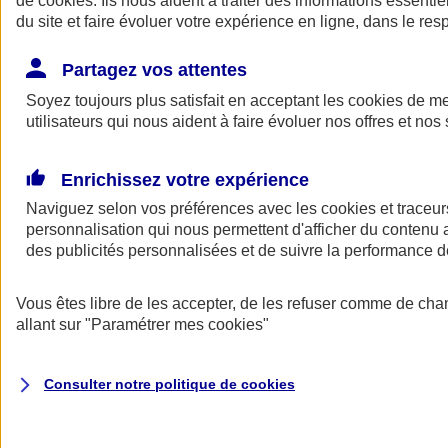
de
cookies
. Ils nous aident à traiter des informations essentie
du site et faire évoluer votre expérience en ligne, dans le resp
Assurance auto
Assurance jeune conducteur
Partagez vos attentes
Assurance forfait km
Soyez toujours plus satisfait en acceptant les
Assurance véhicule de collection
cookies
de mes
Assurance monospace
utilisateurs qui nous aident à faire évoluer nos offres et nos 
Garanties assurance auto
Nos formules assurance auto en ligne
Assurance Auto Malus
Enrichissez votre expérience
Services et avantages auto AXA
Naviguez selon vos préférences avec les
Assurance citoyenne auto
cookies et traceur
Assurer 2 voitures
personnalisation qui nous permettent d'afficher du contenu a
Assurance auto en ligne
des publicités personnalisées et de suivre la performance
Vous êtes libre de les accepter, de les refuser comme de cha
allant sur
"Paramétrer mes
cookies
"
Consulter notre politique de
cookies