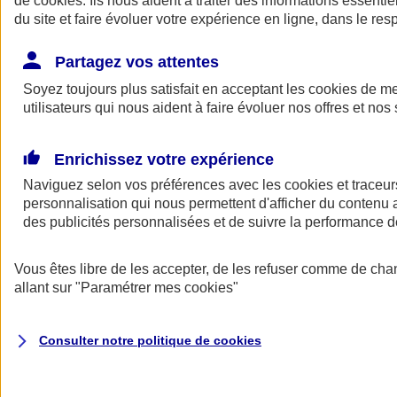
de
cookies
. Ils nous aident à traiter des informations essentie
du site et faire évoluer votre expérience en ligne, dans le resp
Assurance auto
Assurance jeune conducteur
Partagez vos attentes
Assurance forfait km
Soyez toujours plus satisfait en acceptant les
Assurance véhicule de collection
cookies
de mes
Assurance monospace
utilisateurs qui nous aident à faire évoluer nos offres et nos 
Garanties assurance auto
Nos formules assurance auto en ligne
Assurance Auto Malus
Enrichissez votre expérience
Services et avantages auto AXA
Naviguez selon vos préférences avec les
Assurance citoyenne auto
cookies et traceur
Assurer 2 voitures
personnalisation qui nous permettent d'afficher du contenu a
Assurance auto en ligne
des publicités personnalisées et de suivre la performance
Vous êtes libre de les accepter, de les refuser comme de cha
allant sur
"Paramétrer mes
cookies
"
Consulter notre politique de
cookies