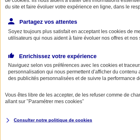
de
cookies
. Ils nous aident à traiter des informations essentie
du site et faire évoluer votre expérience en ligne, dans le resp
Assurance auto
Assurance jeune conducteur
Partagez vos attentes
Assurance forfait km
Soyez toujours plus satisfait en acceptant les
Assurance véhicule de collection
cookies
de mes
Assurance monospace
utilisateurs qui nous aident à faire évoluer nos offres et nos 
Garanties assurance auto
Nos formules assurance auto en ligne
Assurance Auto Malus
Enrichissez votre expérience
Services et avantages auto AXA
Naviguez selon vos préférences avec les
Assurance citoyenne auto
cookies et traceur
Assurer 2 voitures
personnalisation qui nous permettent d'afficher du contenu a
Assurance auto en ligne
des publicités personnalisées et de suivre la performance
Vous êtes libre de les accepter, de les refuser comme de cha
allant sur
"Paramétrer mes
cookies
"
Consulter notre politique de
cookies