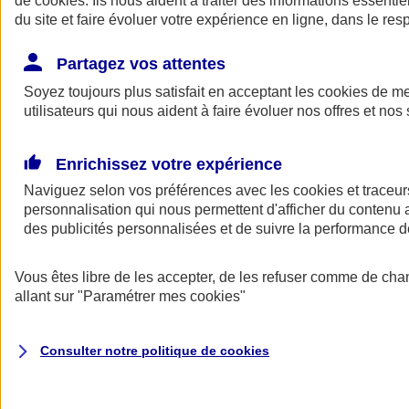
de
cookies
. Ils nous aident à traiter des informations essentie
du site et faire évoluer votre expérience en ligne, dans le resp
Assurance auto
Assurance jeune conducteur
Partagez vos attentes
Assurance forfait km
Soyez toujours plus satisfait en acceptant les
Assurance véhicule de collection
cookies
de mes
Assurance monospace
utilisateurs qui nous aident à faire évoluer nos offres et nos 
Garanties assurance auto
Nos formules assurance auto en ligne
Assurance Auto Malus
Enrichissez votre expérience
Services et avantages auto AXA
Naviguez selon vos préférences avec les
Assurance citoyenne auto
cookies et traceur
Assurer 2 voitures
personnalisation qui nous permettent d'afficher du contenu a
Assurance auto en ligne
des publicités personnalisées et de suivre la performance
Vous êtes libre de les accepter, de les refuser comme de cha
allant sur
"Paramétrer mes
cookies
"
Consulter notre politique de
cookies