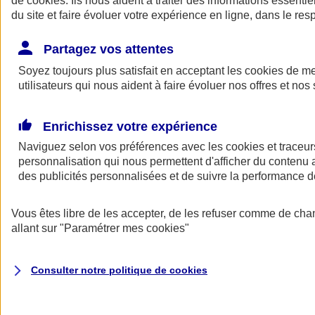
de
cookies
. Ils nous aident à traiter des informations essentie
du site et faire évoluer votre expérience en ligne, dans le resp
Assurance auto
Assurance jeune conducteur
Partagez vos attentes
Assurance forfait km
Soyez toujours plus satisfait en acceptant les
Assurance véhicule de collection
cookies
de mes
Assurance monospace
utilisateurs qui nous aident à faire évoluer nos offres et nos 
Garanties assurance auto
Nos formules assurance auto en ligne
Assurance Auto Malus
Enrichissez votre expérience
Services et avantages auto AXA
Naviguez selon vos préférences avec les
Assurance citoyenne auto
cookies et traceur
Assurer 2 voitures
personnalisation qui nous permettent d'afficher du contenu a
Assurance auto en ligne
des publicités personnalisées et de suivre la performance
Vous êtes libre de les accepter, de les refuser comme de cha
allant sur
"Paramétrer mes
cookies
"
Consulter notre politique de
cookies