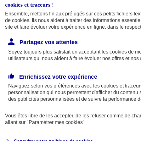
cookies et traceurs
!
Ensemble, mettons fin aux préjugés sur ces petits fichiers te
Assurance auto
de
cookies
Assurance jeune conducteur
. Ils nous aident à traiter des informations essentie
Assurance forfait km
site et faire évoluer votre expérience en ligne, dans le respect
Assurance véhicule de collection
Assurance monospace
Partagez vos attentes
Garanties assurance auto
Nos formules assurance auto en ligne
Soyez toujours plus satisfait en acceptant les
cookies
de mes
Assurance Auto Malus
utilisateurs qui nous aident à faire évoluer nos offres et nos 
Services et avantages auto AXA
Assurance citoyenne auto
Assurer 2 voitures
Enrichissez votre expérience
Assurance auto en ligne
Naviguez selon vos préférences avec les
cookies et traceur
personnalisation qui nous permettent d'afficher du contenu a
des publicités personnalisées et de suivre la performance
Vous êtes libre de les accepter, de les refuser comme de cha
allant sur
"Paramétrer mes
cookies
"