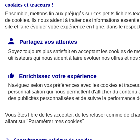
cookies et traceurs
!
Ensemble, mettons fin aux préjugés sur ces petits fichiers te
Assurance auto
de
cookies
Assurance jeune conducteur
. Ils nous aident à traiter des informations essentie
Assurance forfait km
site et faire évoluer votre expérience en ligne, dans le respect
Assurance véhicule de collection
Assurance monospace
Partagez vos attentes
Garanties assurance auto
Nos formules assurance auto en ligne
Soyez toujours plus satisfait en acceptant les
cookies
de mes
Assurance Auto Malus
utilisateurs qui nous aident à faire évoluer nos offres et nos 
Services et avantages auto AXA
Assurance citoyenne auto
Assurer 2 voitures
Enrichissez votre expérience
Assurance auto en ligne
Naviguez selon vos préférences avec les
cookies et traceur
personnalisation qui nous permettent d'afficher du contenu a
des publicités personnalisées et de suivre la performance
Vous êtes libre de les accepter, de les refuser comme de cha
allant sur
"Paramétrer mes
cookies
"