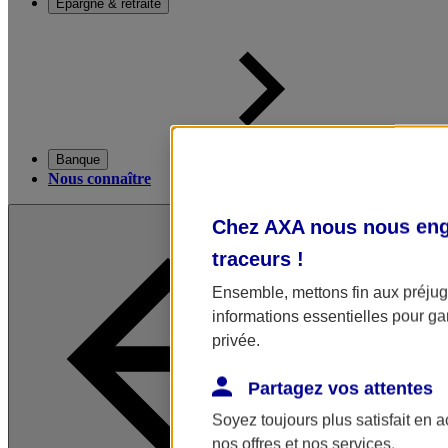
Épargne & retraite
Banque
Nous connaître
Chez AXA nous nous enga
traceurs
!
Ensemble, mettons fin aux préjugé
informations essentielles pour gar
privée.
Partagez vos attentes
Soyez toujours plus satisfait en 
nos offres et nos services.