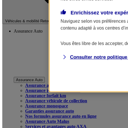
Enrichissez votre expé
Fermer le menu pri
Naviguez selon vos préférences 
Véhicules & mobilité
Retour à la section précédente
contenu adapté à vos centres d'i
Assurance Auto
Vous êtes libre de les accepter, 
Consulter notre politiqu
Assurance Auto
Assurance auto
Assurance jeune conducteur
Assurance forfait km
Assurance véhicule de collection
Assurance monospace
Garanties assurance auto
Nos formules assurance auto en ligne
Assurance Auto Malus
Services et avantages auto AXA