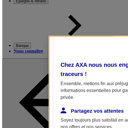
Épargne & retraite
Banque
Nous connaître
Chez AXA nous nous enga
traceurs
!
Ensemble, mettons fin aux préjugé
informations essentielles pour gar
privée.
Partagez vos attentes
Soyez toujours plus satisfait en 
nos offres et nos services.