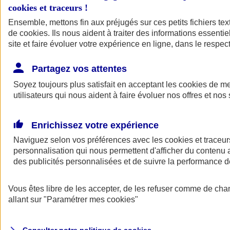
cookies et traceurs
!
Ensemble, mettons fin aux préjugés sur ces petits fichiers te
Assurance auto
de
cookies
Assurance jeune conducteur
. Ils nous aident à traiter des informations essentie
Assurance forfait km
site et faire évoluer votre expérience en ligne, dans le respect
Assurance véhicule de collection
Assurance monospace
Partagez vos attentes
Garanties assurance auto
Nos formules assurance auto en ligne
Soyez toujours plus satisfait en acceptant les
cookies
de mes
Assurance Auto Malus
utilisateurs qui nous aident à faire évoluer nos offres et nos 
Services et avantages auto AXA
Assurance citoyenne auto
Assurer 2 voitures
Enrichissez votre expérience
Assurance auto en ligne
Naviguez selon vos préférences avec les
cookies et traceur
personnalisation qui nous permettent d'afficher du contenu a
des publicités personnalisées et de suivre la performance
Vous êtes libre de les accepter, de les refuser comme de cha
allant sur
"Paramétrer mes
cookies
"