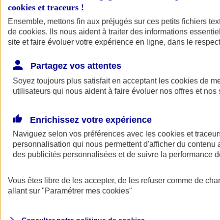
cookies et traceurs
!
Ensemble, mettons fin aux préjugés sur ces petits fichiers te
Assurance auto
de
cookies
Assurance jeune conducteur
. Ils nous aident à traiter des informations essentie
Assurance forfait km
site et faire évoluer votre expérience en ligne, dans le respect
Assurance véhicule de collection
Assurance monospace
Partagez vos attentes
Garanties assurance auto
Nos formules assurance auto en ligne
Soyez toujours plus satisfait en acceptant les
cookies
de mes
Assurance Auto Malus
utilisateurs qui nous aident à faire évoluer nos offres et nos 
Services et avantages auto AXA
Assurance citoyenne auto
Assurer 2 voitures
Enrichissez votre expérience
Assurance auto en ligne
Naviguez selon vos préférences avec les
cookies et traceur
personnalisation qui nous permettent d'afficher du contenu a
des publicités personnalisées et de suivre la performance
Vous êtes libre de les accepter, de les refuser comme de cha
allant sur
"Paramétrer mes
cookies
"