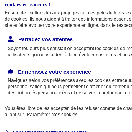
cookies et traceurs
!
Ensemble, mettons fin aux préjugés sur ces petits fichiers te
Assurance auto
de
cookies
Assurance jeune conducteur
. Ils nous aident à traiter des informations essentie
Assurance forfait km
site et faire évoluer votre expérience en ligne, dans le respect
Assurance véhicule de collection
Assurance monospace
Partagez vos attentes
Garanties assurance auto
Nos formules assurance auto en ligne
Soyez toujours plus satisfait en acceptant les
cookies
de mes
Assurance Auto Malus
utilisateurs qui nous aident à faire évoluer nos offres et nos 
Services et avantages auto AXA
Assurance citoyenne auto
Assurer 2 voitures
Enrichissez votre expérience
Assurance auto en ligne
Naviguez selon vos préférences avec les
cookies et traceur
personnalisation qui nous permettent d'afficher du contenu a
des publicités personnalisées et de suivre la performance
Vous êtes libre de les accepter, de les refuser comme de cha
allant sur
"Paramétrer mes
cookies
"