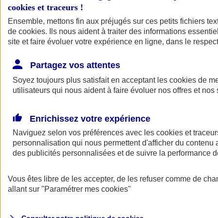
cookies et traceurs
!
Ensemble, mettons fin aux préjugés sur ces petits fichiers te
Assurance auto
de
cookies
Assurance jeune conducteur
. Ils nous aident à traiter des informations essentie
Assurance forfait km
site et faire évoluer votre expérience en ligne, dans le respect
Assurance véhicule de collection
Assurance monospace
Partagez vos attentes
Garanties assurance auto
Nos formules assurance auto en ligne
Soyez toujours plus satisfait en acceptant les
cookies
de mes
Assurance Auto Malus
utilisateurs qui nous aident à faire évoluer nos offres et nos 
Services et avantages auto AXA
Assurance citoyenne auto
Assurer 2 voitures
Enrichissez votre expérience
Assurance auto en ligne
Naviguez selon vos préférences avec les
cookies et traceur
personnalisation qui nous permettent d'afficher du contenu a
des publicités personnalisées et de suivre la performance
Vous êtes libre de les accepter, de les refuser comme de cha
allant sur
"Paramétrer mes
cookies
"