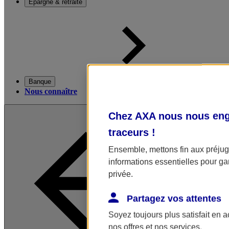
Épargne & retraite
Banque
Nous connaître
Chez AXA nous nous enga
traceurs
!
Ensemble, mettons fin aux préjugé
informations essentielles pour gar
privée.
Partagez vos attentes
Soyez toujours plus satisfait en 
nos offres et nos services.