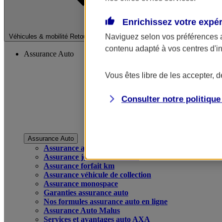
Enrichissez votre expé
Fermer le menu pri
Naviguez selon vos préférences 
Véhicules & mobilité
Retour à la section précédente
contenu adapté à vos centres d'i
Assurance Auto
Vous êtes libre de les accepter, 
Consulter notre politiqu
Assurance Auto
Assurance auto
Assurance jeune conducteur
Assurance forfait km
Assurance véhicule de collection
Assurance monospace
Garanties assurance auto
Nos formules assurance auto en ligne
Assurance Auto Malus
Services et avantages auto AXA