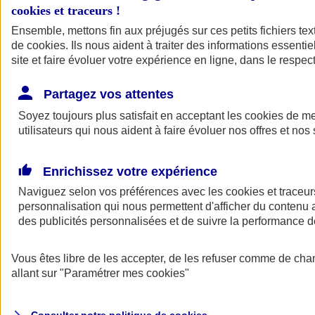
cookies et traceurs
!
Ensemble, mettons fin aux préjugés sur ces petits fichiers te
Assurance auto
de
cookies
Assurance jeune conducteur
. Ils nous aident à traiter des informations essentie
Assurance forfait km
site et faire évoluer votre expérience en ligne, dans le respect
Assurance véhicule de collection
Assurance monospace
Partagez vos attentes
Garanties assurance auto
Nos formules assurance auto en ligne
Soyez toujours plus satisfait en acceptant les
cookies
de mes
Assurance Auto Malus
utilisateurs qui nous aident à faire évoluer nos offres et nos 
Services et avantages auto AXA
Assurance citoyenne auto
Assurer 2 voitures
Enrichissez votre expérience
Assurance auto en ligne
Naviguez selon vos préférences avec les
cookies et traceur
personnalisation qui nous permettent d'afficher du contenu a
des publicités personnalisées et de suivre la performance
Vous êtes libre de les accepter, de les refuser comme de cha
allant sur
"Paramétrer mes
cookies
"