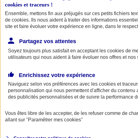
cookies et traceurs
!
Ensemble, mettons fin aux préjugés sur ces petits fichiers te
Assurance auto
de
cookies
Assurance jeune conducteur
. Ils nous aident à traiter des informations essentie
Assurance forfait km
site et faire évoluer votre expérience en ligne, dans le respect
Assurance véhicule de collection
Assurance monospace
Partagez vos attentes
Garanties assurance auto
Nos formules assurance auto en ligne
Soyez toujours plus satisfait en acceptant les
cookies
de mes
Assurance Auto Malus
utilisateurs qui nous aident à faire évoluer nos offres et nos 
Services et avantages auto AXA
Assurance citoyenne auto
Assurer 2 voitures
Enrichissez votre expérience
Assurance auto en ligne
Naviguez selon vos préférences avec les
cookies et traceur
personnalisation qui nous permettent d'afficher du contenu a
des publicités personnalisées et de suivre la performance
Vous êtes libre de les accepter, de les refuser comme de cha
allant sur
"Paramétrer mes
cookies
"