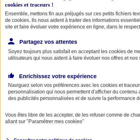
cookies et traceurs
!
Ensemble, mettons fin aux préjugés sur ces petits fichiers te
Assurance auto
de
cookies
Assurance jeune conducteur
. Ils nous aident à traiter des informations essentie
Assurance forfait km
site et faire évoluer votre expérience en ligne, dans le respect
Assurance véhicule de collection
Assurance monospace
Partagez vos attentes
Garanties assurance auto
Nos formules assurance auto en ligne
Soyez toujours plus satisfait en acceptant les
cookies
de mes
Assurance Auto Malus
utilisateurs qui nous aident à faire évoluer nos offres et nos 
Services et avantages auto AXA
Assurance citoyenne auto
Assurer 2 voitures
Enrichissez votre expérience
Assurance auto en ligne
Naviguez selon vos préférences avec les
cookies et traceur
personnalisation qui nous permettent d'afficher du contenu a
des publicités personnalisées et de suivre la performance
Vous êtes libre de les accepter, de les refuser comme de cha
allant sur
"Paramétrer mes
cookies
"