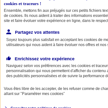
cookies et traceurs
!
Ensemble, mettons fin aux préjugés sur ces petits fichiers te
Assurance auto
de
cookies
Assurance jeune conducteur
. Ils nous aident à traiter des informations essentie
Assurance forfait km
site et faire évoluer votre expérience en ligne, dans le respect
Assurance véhicule de collection
Assurance monospace
Partagez vos attentes
Garanties assurance auto
Nos formules assurance auto en ligne
Soyez toujours plus satisfait en acceptant les
cookies
de mes
Assurance Auto Malus
utilisateurs qui nous aident à faire évoluer nos offres et nos 
Services et avantages auto AXA
Assurance citoyenne auto
Assurer 2 voitures
Enrichissez votre expérience
Assurance auto en ligne
Naviguez selon vos préférences avec les
cookies et traceur
personnalisation qui nous permettent d'afficher du contenu a
des publicités personnalisées et de suivre la performance
Vous êtes libre de les accepter, de les refuser comme de cha
allant sur
"Paramétrer mes
cookies
"