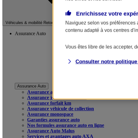
Enrichissez votre expé
Fermer le menu pri
Naviguez selon vos préférences 
Véhicules & mobilité
Retour à la section précédente
contenu adapté à vos centres d'i
Assurance Auto
Vous êtes libre de les accepter, 
Consulter notre politiqu
Assurance Auto
Assurance auto
Assurance jeune conducteur
Assurance forfait km
Assurance véhicule de collection
Assurance monospace
Garanties assurance auto
Nos formules assurance auto en ligne
Assurance Auto Malus
Services et avantages auto AXA