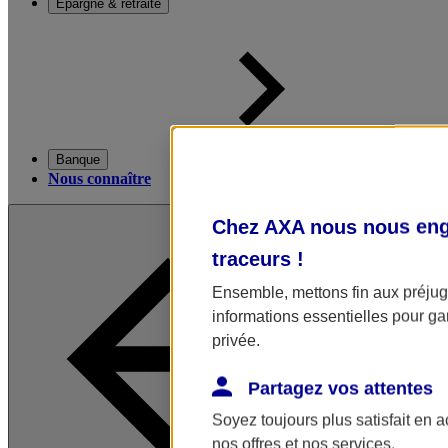
Épargne & retraite
Banque
Nous connaître
Chez AXA nous nous enga
traceurs
!
Ensemble, mettons fin aux préjugé
informations essentielles pour gar
privée.
Partagez vos attentes
Soyez toujours plus satisfait en 
nos offres et nos services.