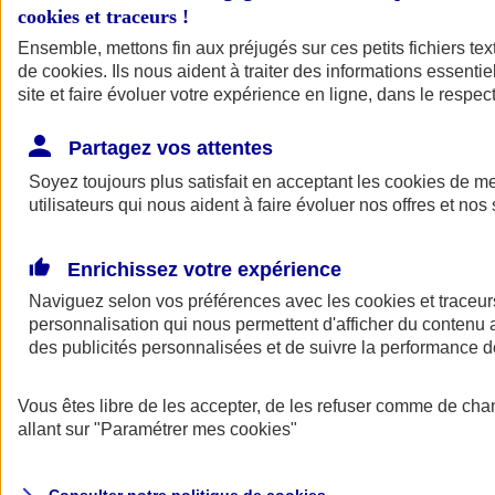
cookies et traceurs
!
Ensemble, mettons fin aux préjugés sur ces petits fichiers te
Assurance auto
de
cookies
Assurance jeune conducteur
. Ils nous aident à traiter des informations essentie
Assurance forfait km
site et faire évoluer votre expérience en ligne, dans le respect
Assurance véhicule de collection
Assurance monospace
Partagez vos attentes
Garanties assurance auto
Nos formules assurance auto en ligne
Soyez toujours plus satisfait en acceptant les
cookies
de mes
Assurance Auto Malus
utilisateurs qui nous aident à faire évoluer nos offres et nos 
Services et avantages auto AXA
Assurance citoyenne auto
Assurer 2 voitures
Enrichissez votre expérience
Assurance auto en ligne
Naviguez selon vos préférences avec les
cookies et traceur
personnalisation qui nous permettent d'afficher du contenu a
des publicités personnalisées et de suivre la performance
Vous êtes libre de les accepter, de les refuser comme de cha
allant sur
"Paramétrer mes
cookies
"