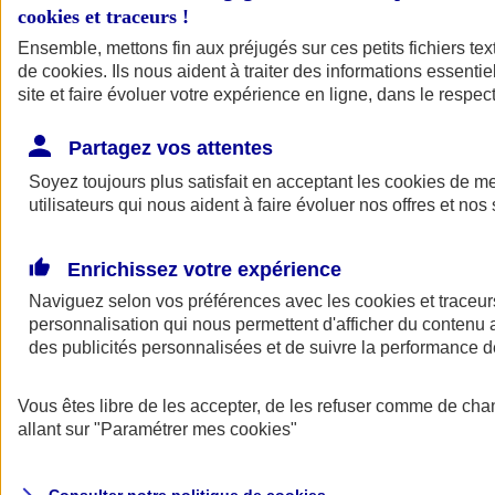
cookies et traceurs
!
Ensemble, mettons fin aux préjugés sur ces petits fichiers te
Assurance auto
de
cookies
Assurance jeune conducteur
. Ils nous aident à traiter des informations essentie
Assurance forfait km
site et faire évoluer votre expérience en ligne, dans le respect
Assurance véhicule de collection
Assurance monospace
Partagez vos attentes
Garanties assurance auto
Nos formules assurance auto en ligne
Soyez toujours plus satisfait en acceptant les
cookies
de mes
Assurance Auto Malus
utilisateurs qui nous aident à faire évoluer nos offres et nos 
Services et avantages auto AXA
Assurance citoyenne auto
Assurer 2 voitures
Enrichissez votre expérience
Assurance auto en ligne
Naviguez selon vos préférences avec les
cookies et traceur
personnalisation qui nous permettent d'afficher du contenu a
des publicités personnalisées et de suivre la performance
Vous êtes libre de les accepter, de les refuser comme de cha
allant sur
"Paramétrer mes
cookies
"