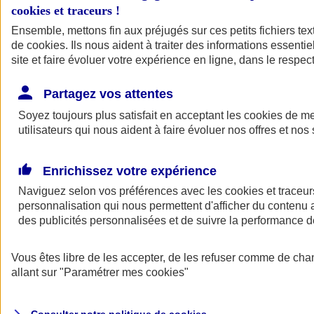
cookies et traceurs
!
Ensemble, mettons fin aux préjugés sur ces petits fichiers te
Assurance auto
de
cookies
Assurance jeune conducteur
. Ils nous aident à traiter des informations essentie
Assurance forfait km
site et faire évoluer votre expérience en ligne, dans le respect
Assurance véhicule de collection
Assurance monospace
Partagez vos attentes
Garanties assurance auto
Nos formules assurance auto en ligne
Soyez toujours plus satisfait en acceptant les
cookies
de mes
Assurance Auto Malus
utilisateurs qui nous aident à faire évoluer nos offres et nos 
Services et avantages auto AXA
Assurance citoyenne auto
Assurer 2 voitures
Enrichissez votre expérience
Assurance auto en ligne
Naviguez selon vos préférences avec les
cookies et traceur
personnalisation qui nous permettent d'afficher du contenu a
des publicités personnalisées et de suivre la performance
Vous êtes libre de les accepter, de les refuser comme de cha
allant sur
"Paramétrer mes
cookies
"