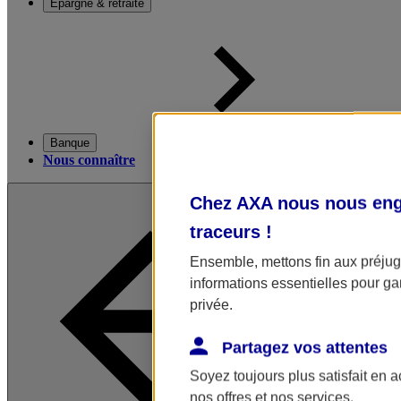
Épargne & retraite
Banque
Nous connaître
Chez AXA nous nous enga
traceurs
!
Ensemble, mettons fin aux préjugé
informations essentielles pour gar
privée.
Partagez vos attentes
Soyez toujours plus satisfait en 
nos offres et nos services.