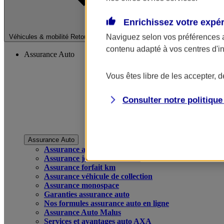
Enrichissez votre expé
Fermer le menu pri
Naviguez selon vos préférences 
Véhicules & mobilité
Retour à la section précédente
contenu adapté à vos centres d'i
Assurance Auto
Vous êtes libre de les accepter, 
Consulter notre politiqu
Assurance Auto
Assurance auto
Assurance jeune conducteur
Assurance forfait km
Assurance véhicule de collection
Assurance monospace
Garanties assurance auto
Nos formules assurance auto en ligne
Assurance Auto Malus
Services et avantages auto AXA