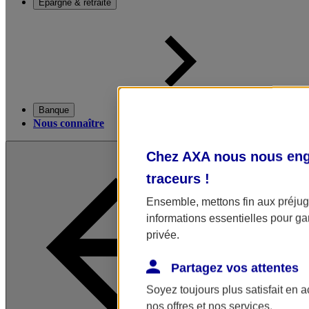
Épargne & retraite
Banque
Nous connaître
Chez AXA nous nous enga
traceurs
!
Ensemble, mettons fin aux préjugé
informations essentielles pour gar
privée.
Partagez vos attentes
Soyez toujours plus satisfait en 
nos offres et nos services.