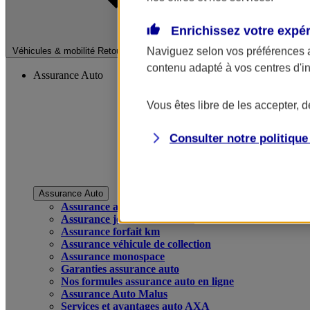
Enrichissez votre expé
Fermer le menu pri
Naviguez selon vos préférences 
Véhicules & mobilité
Retour à la section précédente
contenu adapté à vos centres d'i
Assurance Auto
Vous êtes libre de les accepter, 
Consulter notre politiqu
Assurance Auto
Assurance auto
Assurance jeune conducteur
Assurance forfait km
Assurance véhicule de collection
Assurance monospace
Garanties assurance auto
Nos formules assurance auto en ligne
Assurance Auto Malus
Services et avantages auto AXA