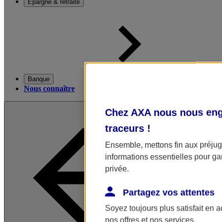
Épargne & retraite
Banque
Nous connaître
Chez AXA nous nous enga
traceurs
!
Ensemble, mettons fin aux préjugé
informations essentielles pour gar
privée.
Partagez vos attentes
Soyez toujours plus satisfait en 
nos offres et nos services.