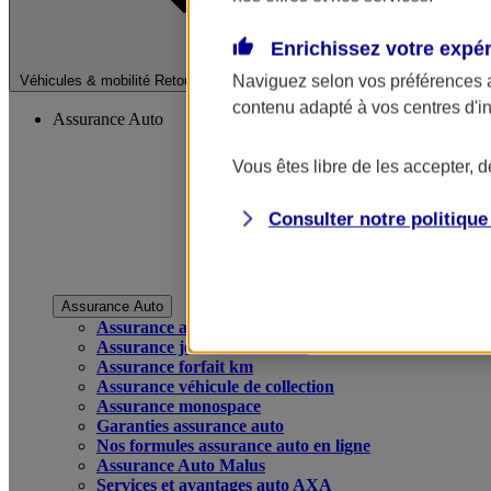
Enrichissez votre expé
Fermer le menu pri
Naviguez selon vos préférences 
Véhicules & mobilité
Retour à la section précédente
contenu adapté à vos centres d'i
Assurance Auto
Vous êtes libre de les accepter, 
Consulter notre politiqu
Assurance Auto
Assurance auto
Assurance jeune conducteur
Assurance forfait km
Assurance véhicule de collection
Assurance monospace
Garanties assurance auto
Nos formules assurance auto en ligne
Assurance Auto Malus
Services et avantages auto AXA