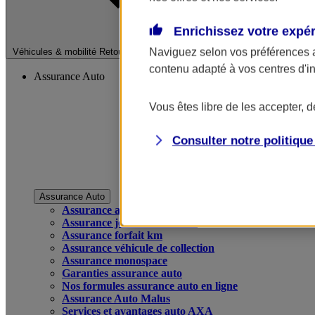
Enrichissez votre expé
Fermer le menu pri
Naviguez selon vos préférences 
Véhicules & mobilité
Retour à la section précédente
contenu adapté à vos centres d'i
Assurance Auto
Vous êtes libre de les accepter, 
Consulter notre politiqu
Assurance Auto
Assurance auto
Assurance jeune conducteur
Assurance forfait km
Assurance véhicule de collection
Assurance monospace
Garanties assurance auto
Nos formules assurance auto en ligne
Assurance Auto Malus
Services et avantages auto AXA