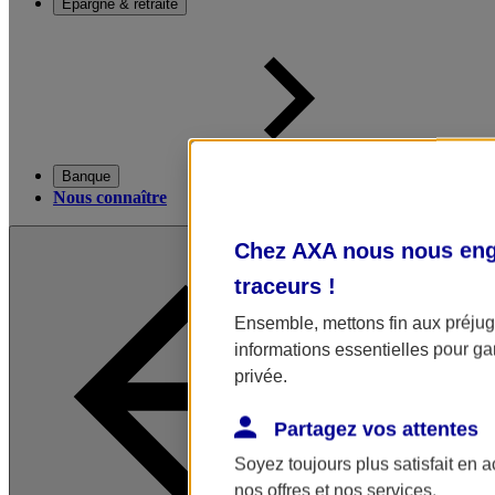
Épargne & retraite
Banque
Nous connaître
Chez AXA nous nous enga
traceurs
!
Ensemble, mettons fin aux préjugé
informations essentielles pour gar
privée.
Partagez vos attentes
Soyez toujours plus satisfait en 
nos offres et nos services.