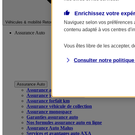
Enrichissez votre expé
Fermer le menu pri
Naviguez selon vos préférences 
Véhicules & mobilité
Retour à la section précédente
contenu adapté à vos centres d'i
Assurance Auto
Vous êtes libre de les accepter, 
Consulter notre politiqu
Assurance Auto
Assurance auto
Assurance jeune conducteur
Assurance forfait km
Assurance véhicule de collection
Assurance monospace
Garanties assurance auto
Nos formules assurance auto en ligne
Assurance Auto Malus
Services et avantages auto AXA