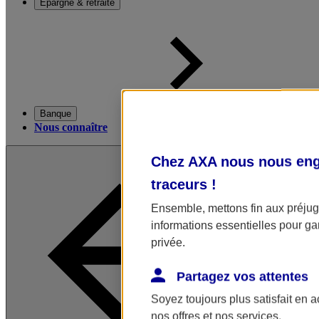
Épargne & retraite
Banque
Nous connaître
Chez AXA nous nous enga
traceurs
!
Ensemble, mettons fin aux préjugé
informations essentielles pour gar
privée.
Partagez vos attentes
Soyez toujours plus satisfait en 
nos offres et nos services.