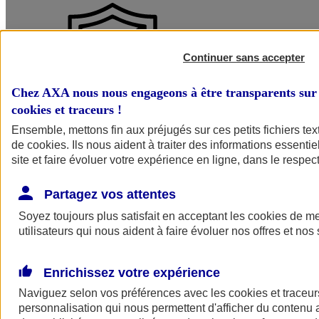
Continuer sans accepter
Chez AXA nous nous engageons à être transparents sur 
cookies et traceurs
!
Ensemble, mettons fin aux préjugés sur ces petits fichiers te
Protégez votre activité de tous les risques
de
cookies
. Ils nous aident à traiter des informations essentie
site et faire évoluer votre expérience en ligne, dans le respect
Bénéficiez d’un régime de protection complet à chaque étape de vos
chantiers, quel que soit le fondement juridique de votre
responsabilité et la nature du dommage. Et ce, même lorsque vous
Partagez vos attentes
intervenez en qualité de sous-traitant !
Soyez toujours plus satisfait en acceptant les
cookies
de mes
utilisateurs qui nous aident à faire évoluer nos offres et nos 
Enrichissez votre expérience
Naviguez selon vos préférences avec les
cookies et traceur
personnalisation qui nous permettent d'afficher du contenu a