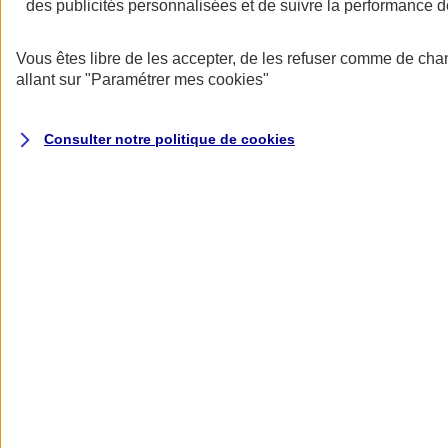
des publicités personnalisées et de suivre la performance
Vous êtes libre de les accepter, de les refuser comme de cha
allant sur
"Paramétrer mes
cookies
"
Assurez votre équilibre financier
Nous vous proposons un contrat avec des montants de garanties
Consulter notre politique de
cookies
parmi les plus sécurisants du marché pour préserver l’équilibre du
bilan de votre entreprise.
Bénéficiez de services uniques