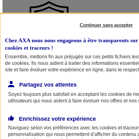
Continuer sans accepter
Chez AXA nous nous engageons à être transparents sur 
cookies et traceurs
!
Ensemble, mettons fin aux préjugés sur ces petits fichiers te
Protégez votre activité de tous les risques
de
cookies
. Ils nous aident à traiter des informations essentie
site et faire évoluer votre expérience en ligne, dans le respect
Bénéficiez d’un régime de protection complet à chaque étape de vos
chantiers, quel que soit le fondement juridique de votre
responsabilité et la nature du dommage. Et ce, même lorsque vous
Partagez vos attentes
intervenez en qualité de sous-traitant !
Soyez toujours plus satisfait en acceptant les
cookies
de mes
utilisateurs qui nous aident à faire évoluer nos offres et nos 
Enrichissez votre expérience
Naviguez selon vos préférences avec les
cookies et traceur
personnalisation qui nous permettent d'afficher du contenu a