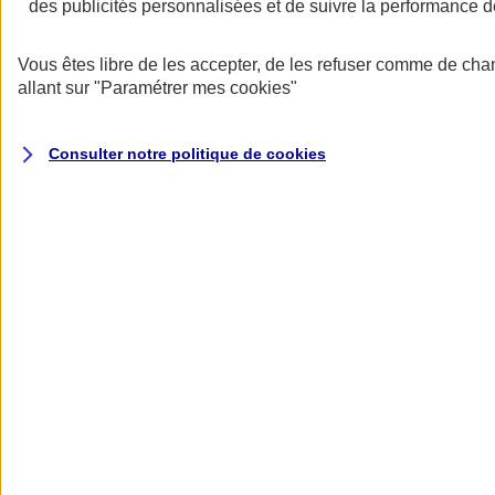
des publicités personnalisées et de suivre la performance
Vous êtes libre de les accepter, de les refuser comme de cha
allant sur
"Paramétrer mes
cookies
"
Assurez votre équilibre financier
Nous vous proposons un contrat avec des montants de garanties
Consulter notre politique de
cookies
parmi les plus sécurisants du marché pour préserver l’équilibre du
bilan de votre entreprise.
Bénéficiez de services uniques