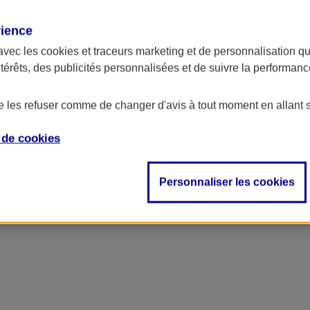
rience
ue du bâtiment et des travaux pu
avec les
cookies et traceurs
marketing et de personnalisation qui
ntérêts, des publicités personnalisées et de suivre la performa
de les refuser comme de changer d'avis à tout moment en allant 
e de
cookies
Personnaliser les cookies