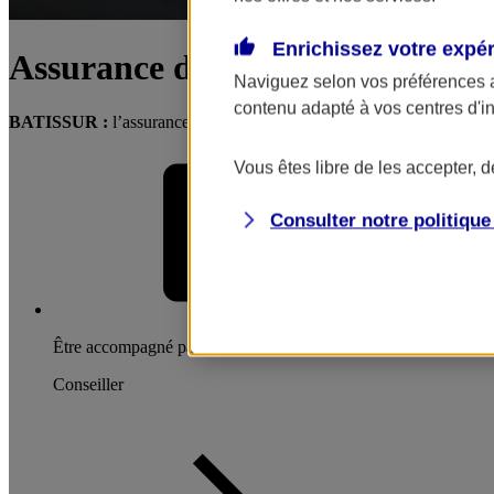
Enrichissez votre expé
Assurance décennale / multirisq
Naviguez selon vos préférences 
contenu adapté à vos centres d'i
BATISSUR :
l’assurance indispensable pour protéger votre activité
Vous êtes libre de les accepter, 
Consulter notre politiqu
Être accompagné par un
Conseiller