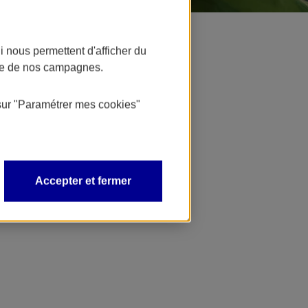
blics
 nous permettent d'afficher du
nce de nos campagnes.
sur
"Paramétrer mes
cookies
"
Accepter et fermer