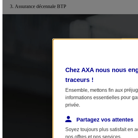
Assurance décennale BTP
Chez AXA nous nous enga
traceurs
!
Ensemble, mettons fin aux préjugé
informations essentielles pour gar
privée.
Partagez vos attentes
Soyez toujours plus satisfait en 
nos offres et nos services.